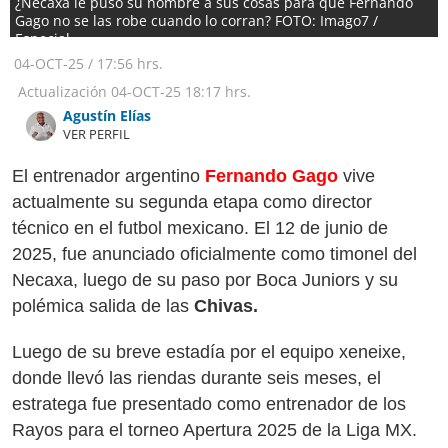
¿Necaxa le puso su nombre a sus cosas para que Fernando
Gago no se las robe cuando lo corran? FOTO: Imago7 /
Especial
04-OCT-25
/
17:56 hrs.
Actualización
04-OCT-25
18:17 hrs.
Agustín Elías
VER PERFIL
El entrenador argentino
Fernando Gago
vive
actualmente su segunda etapa como director
técnico en el futbol mexicano. El 12 de junio de
2025, fue anunciado oficialmente como timonel del
Necaxa, luego de su paso por Boca Juniors y su
polémica salida de las
Chivas.
Luego de su breve estadía por el equipo xeneixe,
donde llevó las riendas durante seis meses, el
estratega fue presentado como entrenador de los
Rayos para el torneo Apertura 2025 de la Liga MX.