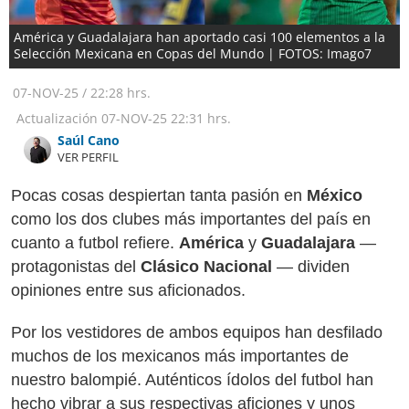
América y Guadalajara han aportado casi 100 elementos a la
Selección Mexicana en Copas del Mundo | FOTOS: Imago7
07-NOV-25
/
22:28 hrs.
Actualización
07-NOV-25
22:31 hrs.
Saúl Cano
VER PERFIL
Pocas cosas despiertan tanta pasión en
México
como los dos clubes más importantes del país en
cuanto a futbol refiere.
América
y
Guadalajara
—
protagonistas del
Clásico Nacional
— dividen
opiniones entre sus aficionados.
Por los vestidores de ambos equipos han desfilado
muchos de los mexicanos más importantes de
nuestro balompié. Auténticos ídolos del futbol han
hecho vibrar a sus respectivas aficiones y unos