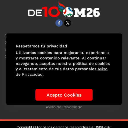
EL UNIVERSAL
Aviso Oportuno
Clase
Obituarios
Respetamos tu privacidad
ViveUSA
Consultas
Utilizamos cookies para mejorar tu experiencia
Confabulario
y mostrarte contenido relevante. Al continuar
navegando, aceptas nuestra política de cookies
y el tratamiento de tus datos personales.
Aviso
de Privacidad
.
Selección Mexicana
Actualidad Mundialista
Historia de los Mundiales
Lo viral
Anécdotas Mundialistas
Acepto Cookies
Las Sedes
Las Figuras
Tendencias
Directorio
Consultas
Aviso de Privacidad
Copyright © Todos los derechos reservados | EL UNIVERSAL,