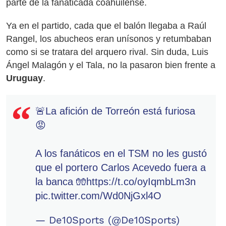
parte de la fanaticada coahuilense.
Ya en el partido, cada que el balón llegaba a Raúl
Rangel, los abucheos eran unísonos y retumbaban
como si se tratara del arquero rival. Sin duda, Luis
Ángel Malagón y el Tala, no la pasaron bien frente a
Uruguay
.
🚨La afición de Torreón está furiosa
😡
A los fanáticos en el TSM no les gustó
que el portero Carlos Acevedo fuera a
la banca 🧤
https://t.co/oyIqmbLm3n
pic.twitter.com/Wd0NjGxl4O
— De10Sports (@De10Sports)