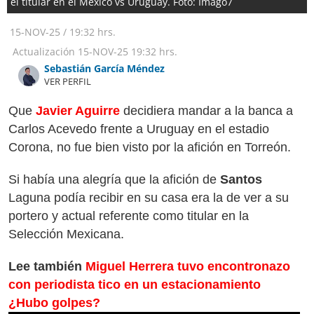
el titular en el México vs Uruguay. Foto: Imago7
15-NOV-25
/
19:32 hrs.
Actualización
15-NOV-25
19:32 hrs.
Sebastián García Méndez
VER PERFIL
Que
Javier Aguirre
decidiera mandar a la banca a
Carlos Acevedo frente a Uruguay en el estadio
Corona, no fue bien visto por la afición en Torreón.
Si había una alegría que la afición de
Santos
Laguna podía recibir en su casa era la de ver a su
portero y actual referente como titular en la
Selección Mexicana.
Lee también
Miguel Herrera tuvo encontronazo
con periodista tico en un estacionamiento
¿Hubo golpes?