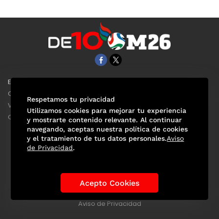
EL UNIVERSAL
Aviso Oportuno
Clase
Obituarios
Respetamos tu privacidad
ViveUSA
Consultas
Utilizamos cookies para mejorar tu experiencia
Confabulario
y mostrarte contenido relevante. Al continuar
navegando, aceptas nuestra política de cookies
y el tratamiento de tus datos personales.
Aviso
de Privacidad
.
Selección Mexicana
Actualidad Mundialista
Historia de los Mundiales
Lo viral
Anécdotas Mundialistas
Acepto Cookies
Las Sedes
Las Figuras
Tendencias
Directorio
Consultas
Aviso de Privacidad