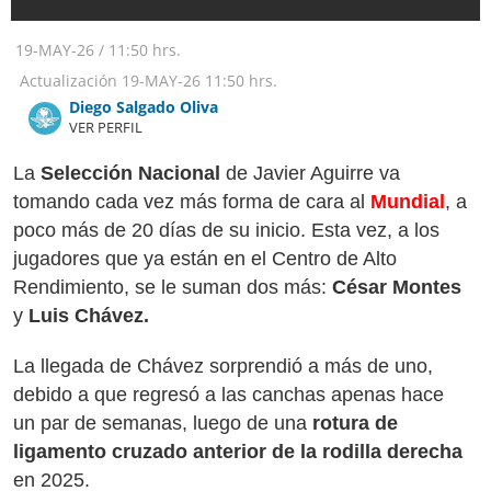
19-MAY-26
/
11:50 hrs.
Actualización
19-MAY-26
11:50 hrs.
Diego Salgado Oliva
VER PERFIL
La
Selección Nacional
de Javier Aguirre va
tomando cada vez más forma de cara al
Mundial
, a
poco más de 20 días de su inicio. Esta vez, a los
jugadores que ya están en el Centro de Alto
Rendimiento, se le suman dos más:
César Montes
y
Luis Chávez.
La llegada de Chávez sorprendió a más de uno,
debido a que regresó a las canchas apenas hace
un par de semanas, luego de una
rotura de
ligamento cruzado anterior de la rodilla derecha
en 2025.