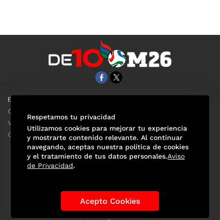
EL UNIVERSAL
Aviso Oportuno
Clase
Obituarios
Respetamos tu privacidad
ViveUSA
Consultas
Utilizamos cookies para mejorar tu experiencia
Confabulario
y mostrarte contenido relevante. Al continuar
navegando, aceptas nuestra política de cookies
y el tratamiento de tus datos personales.
Aviso
de Privacidad
.
Selección Mexicana
Actualidad Mundialista
Historia de los Mundiales
Lo viral
Anécdotas Mundialistas
Acepto Cookies
Las Sedes
Las Figuras
Tendencias
Directorio
Consultas