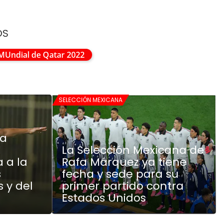
OS
MUndial de Qatar 2022
SELECCIÓN MEXICANA
na
l
La Selección Mexicana de
a a la
Rafa Márquez ya tiene
s
fecha y sede para su
 y del
primer partido contra
Estados Unidos