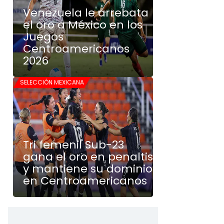
Venezuela le arrebata
el oro a México en los
Juegos
Centroamericanos
2026
SELECCIÓN MEXICANA
Tri femenil Sub-23
gana el oro en penaltis
y mantiene su dominio
en Centroamericanos