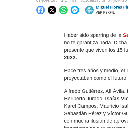
01-JUN-26
/
12:21 hrs.
Actualización
01-JUN-26
Miguel Flores P
VER PERFIL
Haber sido sparring de la
Se
no te garantiza nada. Dicha
presente que viven los 15 fu
2022.
Hace tres años y medio, el 
proyectaban como el futuro 
Alfredo Gutiérrez, Alí Ávila,
Heriberto Jurado,
Isaías Vi
Karel Campos, Mauricio Isa
Sebastián Pérez y Víctor 
con mucha ilusión de aprov