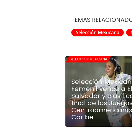
TEMAS RELACIONAD
Selección Mexicana
SELECCIÓN MEXICANA
Selección Mexica
Femenil vence a E
Salvador y clasific
final de los Juego
Centroamericanos
Caribe