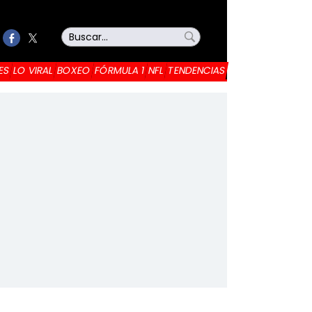
ES
LO VIRAL
BOXEO
FÓRMULA 1
NFL
TENDENCIAS