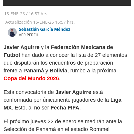
15-ENE-26
/
16:57 hrs.
Actualización
15-ENE-26
16:57 hrs.
Sebastián García Méndez
VER PERFIL
Javier Aguirre
y la
Federación Mexicana de
Futbol
han dado a conocer la lista de 27 elementos
que disputarán los encuentros de preparación
frente a
Panamá
y
Bolivia
, rumbo a la próxima
Copa del Mundo 2026
.
Esta convocatoria de
Javier Aguirre
está
conformada por únicamente jugadores de la
Liga
MX
. Esto, al no ser
Fecha FIFA
.
El próximo jueves 22 de enero se medirán ante la
Selección de Panamá en el estadio Rommel