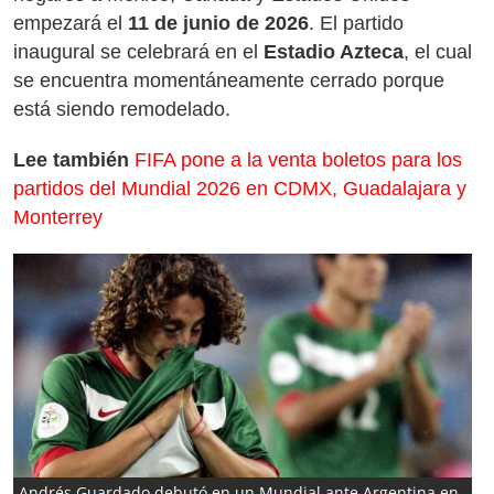
empezará el
11 de junio de 2026
. El partido
inaugural se celebrará en el
Estadio Azteca
, el cual
se encuentra momentáneamente cerrado porque
está siendo remodelado.
Lee también
FIFA pone a la venta boletos para los
partidos del Mundial 2026 en CDMX, Guadalajara y
Monterrey
Andrés Guardado debutó en un Mundial ante Argentina en