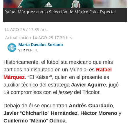
Rafael Márquez con la Selección de México Foto: Especial
14-AGO-25
/
17:39 hrs.
Actualización
14-AGO-25
17:39 hrs.
Maria Davalos Soriano
VER PERFIL
Históricamente, el futbolista mexicano que más
partidos ha disputado en un Mundial es
Rafael
Márquez
. “El Káiser”, quien en el presente es
auxiliar técnico del estratega
Javier Aguirre
, jugó
19 compromisos con el
jersey
del Tricolor.
Debajo de él se encuentran
Andrés Guardado
,
Javier
“
Chicharito
”
Hernández
,
Héctor Moreno
y
Guillermo
“
Memo
”
Ochoa
.