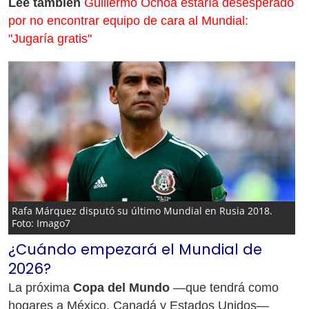
Lee también
Guillermo Ochoa estaría desesperado
por no encontrar equipo de cara al Mundial:
"Jugaría gratis"
Rafa Márquez disputó su último Mundial en Rusia 2018.
Foto: Imago7
¿Cuándo empezará el Mundial de
2026?
La próxima
Copa del Mundo
—que tendrá como
hogares a México, Canadá y Estados Unidos—