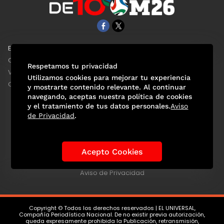
EL UNIVERSAL
Aviso Oportuno
Clase
Obituarios
Respetamos tu privacidad
ViveUSA
Consultas
Utilizamos cookies para mejorar tu experiencia
Confabulario
y mostrarte contenido relevante. Al continuar
navegando, aceptas nuestra política de cookies
y el tratamiento de tus datos personales.
Aviso
de Privacidad
.
Selección Mexicana
Actualidad Mundialista
Historia de los Mundiales
Lo viral
Anécdotas Mundialistas
Acepto Cookies
Las Sedes
Las Figuras
Tendencias
Directorio
Consultas
Aviso de Privacidad
Copyright © Todos los derechos reservados | EL UNIVERSAL,
Compañía Periodística Nacional. De no existir previa autorización,
queda expresamente prohibida la Publicación, retransmisión,