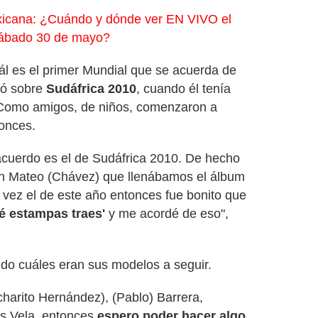
xicana: ¿Cuándo y dónde ver EN VIVO el
sábado 30 de mayo?
ál es el primer Mundial que se acuerda de
ló sobre
Sudáfrica 2010
, cuando él tenía
 Como amigos, de niños, comenzaron a
tonces.
acuerdo es el de Sudáfrica 2010. De hecho
con Mateo (Chávez) que llenábamos el álbum
a vez el de este año entonces fue bonito que
é estampas traes'
y me acordé de eso",
do cuáles eran sus modelos a seguir.
charito Hernández), (Pablo) Barrera,
os Vela, entonces
espero poder hacer algo