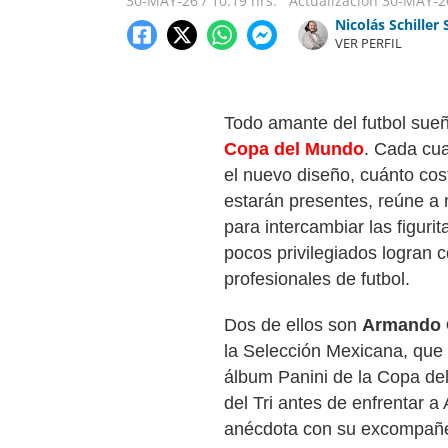
30-MAY-26
/
10:19 hrs.
Actualización
30-MAY-2
Nicolás Schiller 
VER PERFIL
Todo amante del futbol sueñ
Copa del Mundo
. Cada cua
el nuevo diseño, cuánto cos
estarán presentes, reúne a 
para intercambiar las figur
pocos privilegiados logran 
profesionales de futbol.
Dos de ellos son
Armando 
la Selección Mexicana, que 
álbum Panini de la Copa de
del Tri antes de enfrentar a 
anécdota con su excompañe