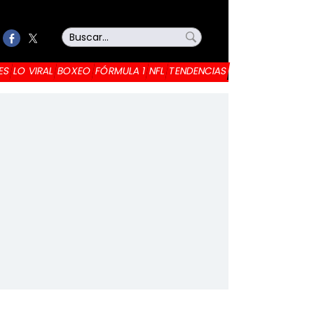
ES
LO VIRAL
BOXEO
FÓRMULA 1
NFL
TENDENCIAS