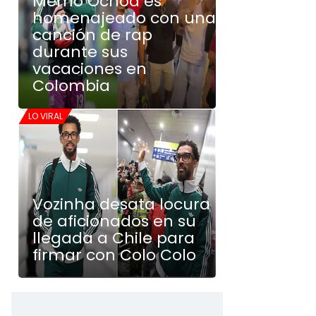
Memo Ochoa es
homenajeado con una
canción de rap
durante sus
vacaciones en
Colombia
LO VIRAL
Vozinha desata locura
de aficionados en su
llegada a Chile para
firmar con Colo Colo