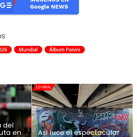
OS
026
Mundial
Álbum Panini
LO VIRAL
a del
uta en
Así luce el espectacular