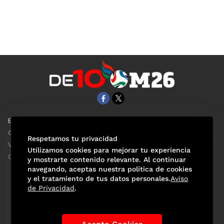
EL UNIVERSAL
Aviso Oportuno
Clase
Obituarios
Respetamos tu privacidad
ViveUSA
Consultas
Utilizamos cookies para mejorar tu experiencia
Confabulario
y mostrarte contenido relevante. Al continuar
navegando, aceptas nuestra política de cookies
y el tratamiento de tus datos personales.
Aviso
de Privacidad
.
Selección Mexicana
Actualidad Mundialista
Historia de los Mundiales
Lo viral
Anécdotas Mundialistas