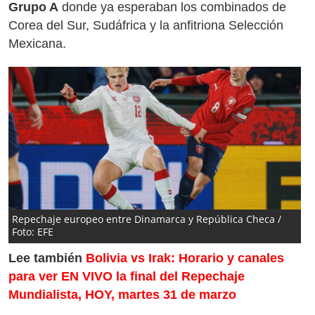
Grupo A
donde ya esperaban los combinados de
Corea del Sur, Sudáfrica y la anfitriona Selección
Mexicana.
Repechaje europeo entre Dinamarca y República Checa /
Foto: EFE
Lee también
Bolivia vs Irak: Horario y canales
para ver EN VIVO la final del Repechaje
Mundialista, HOY, martes 31 de marzo