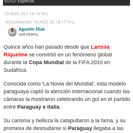
FOTO: Especial
10-AGO-25
/
18:16 hrs.
Actualización
10-AGO-25
18:17 hrs.
Agustín Elías
VER PERFIL
Quince años han pasado desde que
Larissa
Riquelme
se convirtió en un fenómeno global
durante la
Copa Mundial
de la FIFA 2010 en
Sudáfrica.
Conocida como 'La Novia del Mundial', esta modelo
paraguaya captó la atención internacional cuando las
cámaras la mostraron celebrando un gol en el partido
entre
Paraguay e Italia
.
Su carisma y belleza la catapultaron a la fama, y su
promesa de desnudarse si
Paraguay
llegaba a las