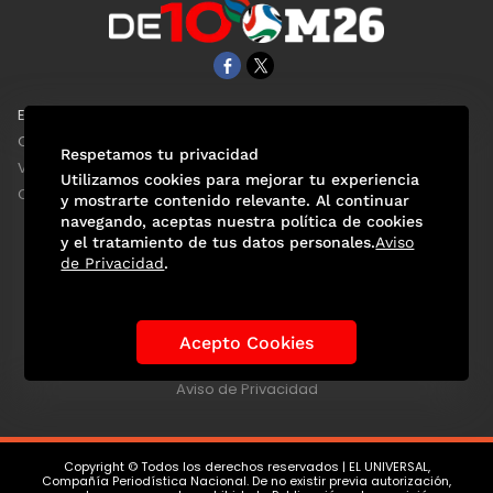
EL UNIVERSAL
Aviso Oportuno
Clase
Obituarios
Respetamos tu privacidad
ViveUSA
Consultas
Utilizamos cookies para mejorar tu experiencia
Confabulario
y mostrarte contenido relevante. Al continuar
navegando, aceptas nuestra política de cookies
y el tratamiento de tus datos personales.
Aviso
de Privacidad
.
Selección Mexicana
Actualidad Mundialista
Historia de los Mundiales
Lo viral
Anécdotas Mundialistas
Acepto Cookies
Las Sedes
Las Figuras
Tendencias
Directorio
Consultas
Aviso de Privacidad
Copyright © Todos los derechos reservados | EL UNIVERSAL,
Compañía Periodística Nacional. De no existir previa autorización,