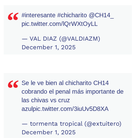
#interesante
#chicharito
@CH14_
pic.twitter.com/lQrWXtOyLL
— VAL DIAZ (@VALDIAZM)
December 1, 2025
Se le ve bien al chicharito CH14
cobrando el penal más importante de
las chivas vs cruz
azul
pic.twitter.com/3iuUv5D8XA
— tormenta tropical (@extuitero)
December 1, 2025