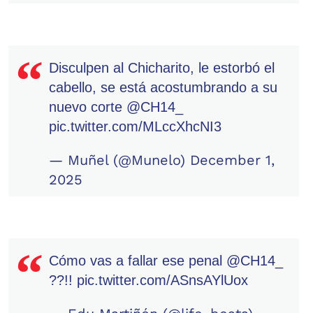
Disculpen al Chicharito, le estorbó el
cabello, se está acostumbrando a su
nuevo corte
@CH14_
pic.twitter.com/MLccXhcNI3
— Muñel (@Munelo)
December 1,
2025
Cómo vas a fallar ese penal
@CH14_
??!!
pic.twitter.com/ASnsAYlUox