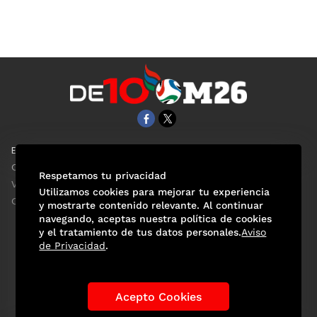
EL UNIVERSAL
Aviso Oportuno
Clase
Obituarios
Respetamos tu privacidad
ViveUSA
Consultas
Utilizamos cookies para mejorar tu experiencia
Confabulario
y mostrarte contenido relevante. Al continuar
navegando, aceptas nuestra política de cookies
y el tratamiento de tus datos personales.
Aviso
de Privacidad
.
Selección Mexicana
Actualidad Mundialista
Historia de los Mundiales
Lo viral
Anécdotas Mundialistas
Acepto Cookies
Las Sedes
Las Figuras
Tendencias
Directorio
Consultas