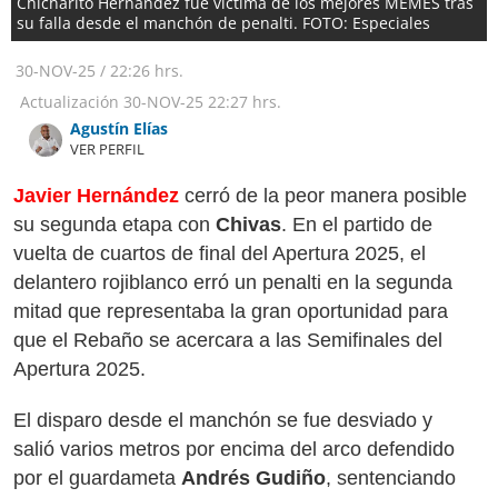
Chicharito Hernández fue víctima de los mejores MEMES tras
su falla desde el manchón de penalti. FOTO: Especiales
30-NOV-25
/
22:26 hrs.
Actualización
30-NOV-25
22:27 hrs.
Agustín Elías
VER PERFIL
Javier Hernández
cerró de la peor manera posible
su segunda etapa con
Chivas
. En el partido de
vuelta de cuartos de final del Apertura 2025, el
delantero rojiblanco erró un penalti en la segunda
mitad que representaba la gran oportunidad para
que el Rebaño se acercara a las Semifinales del
Apertura 2025.
El disparo desde el manchón se fue desviado y
salió varios metros por encima del arco defendido
por el guardameta
Andrés Gudiño
, sentenciando