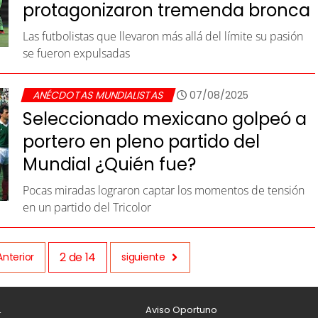
protagonizaron tremenda bronca
Las futbolistas que llevaron más allá del límite su pasión
se fueron expulsadas
ANÉCDOTAS MUNDIALISTAS
07/08/2025
Seleccionado mexicano golpeó a
portero en pleno partido del
Mundial ¿Quién fue?
Pocas miradas lograron captar los momentos de tensión
en un partido del Tricolor
2
de
14
Anterior
siguiente
L
Aviso Oportuno