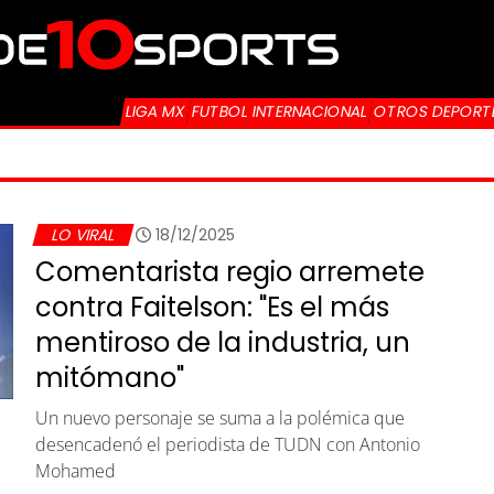
LIGA MX
FUTBOL INTERNACIONAL
OTROS DEPORT
LO VIRAL
18/12/2025
Comentarista regio arremete
contra Faitelson: "Es el más
mentiroso de la industria, un
mitómano"
Un nuevo personaje se suma a la polémica que
desencadenó el periodista de TUDN con Antonio
Mohamed